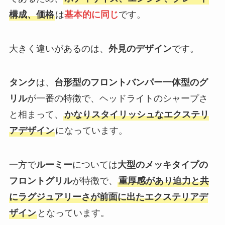
構成、価格
は
基本的に同じ
です。
大きく違いがあるのは、
外見のデザイン
です。
タンク
は、
台形型のフロントバンパー一体型のグ
リル
が一番の特徴で、ヘッドライトのシャープさ
と相まって、
かなりスタイリッシュなエクステリ
アデザイン
になっています。
一方で
ルーミー
については
大型のメッキタイプの
フロントグリル
が特徴で、
重厚感があり迫力と共
にラグジュアリーさが前面に出たエクステリアデ
ザイン
となっています。