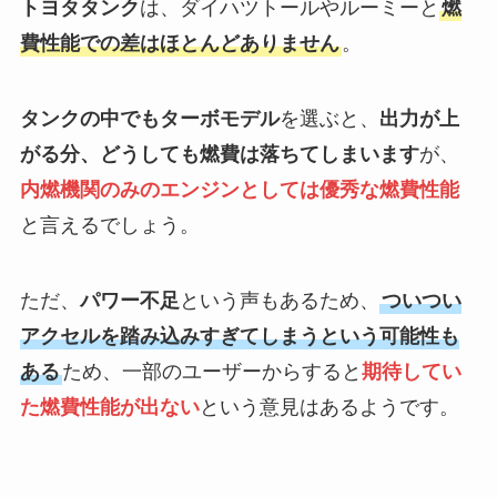
トヨタタンク
は、ダイハツトールやルーミーと
燃
費性能での差はほとんどありません
。
タンクの中でもターボモデル
を選ぶと、
出力が上
がる分、どうしても燃費は落ちてしまいます
が、
内燃機関のみのエンジンとしては優秀な燃費性能
と言えるでしょう。
ただ、
パワー不足
という声もあるため、
ついつい
アクセルを踏み込みすぎてしまうという可能性も
ある
ため、一部のユーザーからすると
期待してい
た燃費性能が出ない
という意見はあるようです。