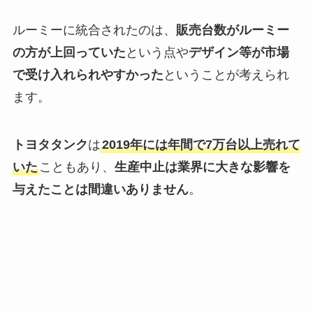
ルーミーに統合されたのは、
販売台数がルーミー
の方が上回っていた
という点や
デザイン等が市場
で受け入れられやすかった
ということが考えられ
ます。
トヨタタンク
は
2019年には年間で7万台以上売れて
いた
こともあり、
生産中止は業界に大きな影響を
与えたことは間違いありません
。