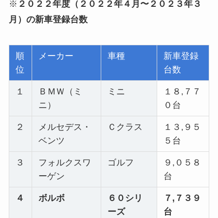
※
２０２２年度（２０２２年４月〜２０２３年３
月）の新車登録台数
順
メーカー
車種
新車登録
位
台数
１
ＢＭＷ（ミ
ミニ
１８,７７
ニ）
０台
２
メルセデス・
Ｃクラス
１３,９５
ベンツ
５台
３
フォルクスワ
ゴルフ
９,０５８
ーゲン
台
４
ボルボ
６０シリ
７,７３９
ーズ
台