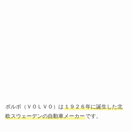
ボルボ（ＶＯＬＶＯ）は
１９２６年に誕生した北
欧スウェーデンの自動車メーカー
です。