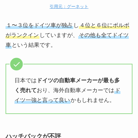
引用元：グーネット
１〜３位をドイツ車が独占
し
４位と６位にボルボ
がランクイン
していますが、
その他も全てドイツ
車
という結果です。
日本では
ドイツの自動車メーカーが最も多
く売れて
おり、海外自動車メーカーでは
ド
イツ一強と言って良い
かもしれません。
ハッチバックが不評