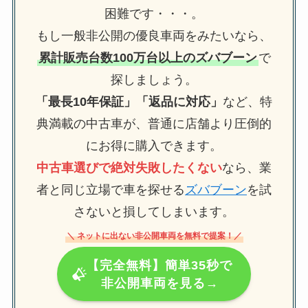
困難です・・・。
もし一般非公開の優良車両をみたいなら、
累計販売台数100万台以上のズバブーン
で
探しましょう。
「最長10年保証」「返品に対応」
など、特
典満載の中古車が、普通に店舗より圧倒的
にお得に購入できます。
中古車選びで絶対失敗したくない
なら、業
者と同じ立場で車を探せる
ズバブーン
を試
さないと損してしまいます。
＼ ネットに出ない非公開車両を無料で提案！／
【完全無料】簡単35秒で
非公開車両を見る→