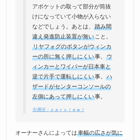
アポケットの取って部分が筒抜
けになっていて小物が入らない
などでしょう。あとは、
踏み間
違え発進防止装置が無い
こと。
リヤフォグのボタンがウィンカ
ーの所に無く押しにくい
事。
ウ
ィンカーとワイパーが日本車と
逆で片手で運転しにくい
事。
ハ
ザードがセンターコンソールの
左側にあって押しにくい
事。
引用元：ｃａｒｖｉｅｗ！
オーナーさんによっては
車幅の広さが気に