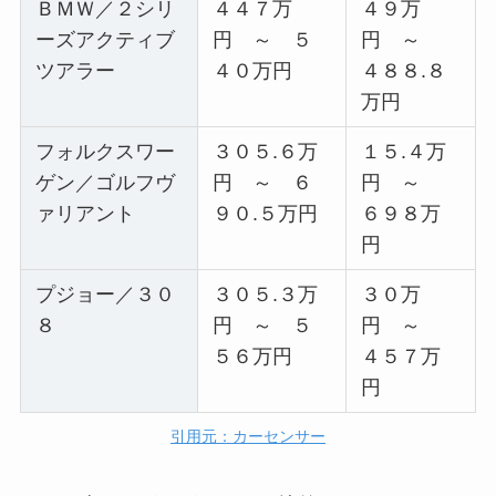
ＢＭＷ／２シリ
４４７万
４９万
ーズアクティブ
円 ～ ５
円 ～
ツアラー
４０万円
４８８.８
万円
フォルクスワー
３０５.６万
１５.４万
ゲン／ゴルフヴ
円 ～ ６
円 ～
ァリアント
９０.５万円
６９８万
円
プジョー／３０
３０５.３万
３０万
８
円 ～ ５
円 ～
５６万円
４５７万
円
引用元：カーセンサー