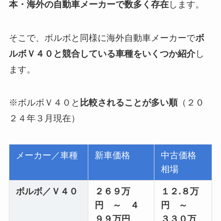
本・海外の自動車メーカーで数多く存在
します。
そこで、ボルボと同様に海外自動車メーカーで
ボ
ルボＶ４０と競合している車種をいくつか紹介
し
ます。
※ボルボＶ４０と
比較されることが多い順
（２０
２４年３月現在）
メーカー／車種
新車価格
中古価格
相場
ボルボ／Ｖ４０
２６９万
１２.８万
円 ～ ４
円 ～
９９万円
３３０万