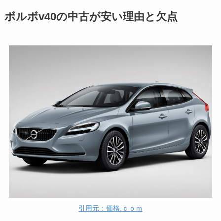
ボルボv40の中古が安い理由と欠点
引用元：価格.ｃｏｍ