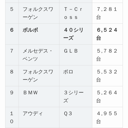
５
フォルクスワ
Ｔ－Ｃｒ
７,２８１
ーゲン
ｏｓｓ
台
６
ボルボ
４０シリ
６,５２４
ーズ
台
７
メルセデス・
ＧＬＢ
５,７８２
ベンツ
台
８
フォルクスワ
ポロ
５,５３２
ーゲン
台
９
ＢＭＷ
３シリー
５,２６４
ズ
台
１
アウディ
Ｑ３
４,９５５
０
台