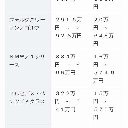
円
フォルクスワー
２９１.６万
２０万
ゲン／ゴルフ
円 ～ ７
円 ～
９２.８万円
６４８万
円
ＢＭＷ／１シリ
３３４万
１６万
ーズ
円 ～ ６
円 ～
９６万円
５７４.９
万円
メルセデス・ベ
３２２万
１５万
ンツ／Ａクラス
円 ～ ６
円 ～
４１万円
５７０万
円