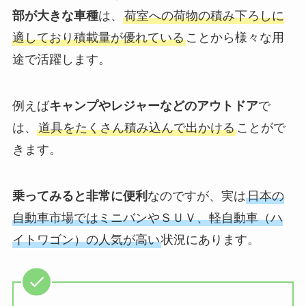
部が大きな車種
は、
荷室への荷物の積み下ろしに
適しており積載量が優れている
ことから様々な用
途で活躍します。
例えば
キャンプやレジャーなどのアウトドア
で
は、
道具をたくさん積み込んで出かける
ことがで
きます。
乗ってみると非常に便利
なのですが、実は
日本の
自動車市場ではミニバンやＳＵＶ、軽自動車（ハ
イトワゴン）の人気が高い
状況にあります。