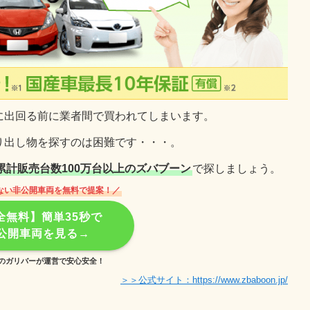
に出回る前に業者間で買われてしまいます。
り出し物を探すのは困難です・・・。
累計販売台数100万台以上のズバブーン
で探しましょう。
ない非公開車両を無料で提案！／
全無料】簡単35秒で
公開車両を見る→
のガリバーが運営で安心安全！
＞＞公式サイト：https://www.zbaboon.jp/