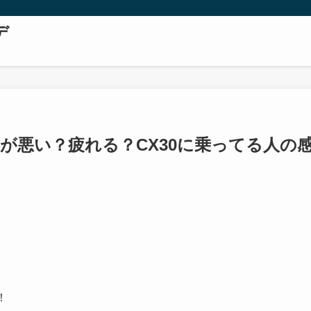
デ
界が悪い？疲れる？CX30に乗ってる人の
！