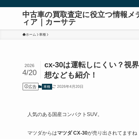
中古車の買取査定に役立つ情報メ
ィア｜カーサテ
ホーム
車種
cx-30は運転しにくい？視
2026
4/20
想なども紹介！
広告
2026年4月20日
車種
人気のある国産コンパクトSUV。
マツダからは
マツダ CX-30
が売り出されてますね