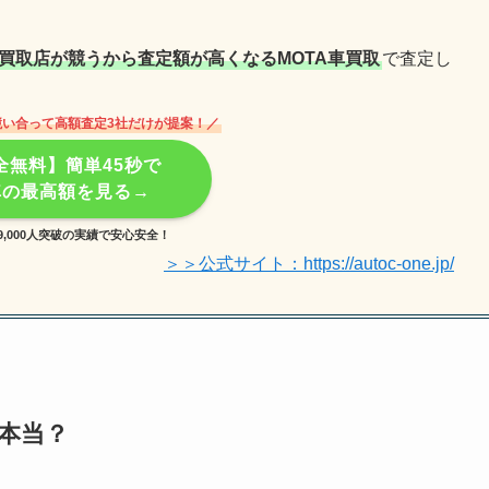
買取店が競うから査定額が高くなるMOTA車買取
で査定し
競い合って高額査定3社だけが提案！／
全無料】簡単45秒で
車の最高額を見る→
9,000人突破の実績で安心安全！
＞＞公式サイト：https://autoc-one.jp/
て本当？