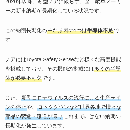
2020年以降、新型ノアに限らず、全自動車メーカ
ーの新車納期が長期化している状況です。
この納期長期化の
主な原因の1つは
半導体不足
で
す。
ノアにはToyota Safety Senseなど様々な高度機能
を搭載しており、その機能の搭載には
多くの半導
体が必要不可欠
です。
また、
新型コロナウイルスの流行による生産ライ
ンの停止
や、
ロックダウンなど世界各地で様々な
部品の製造・流通が滞り
これまでにはない納期の
長期化が発生しています。