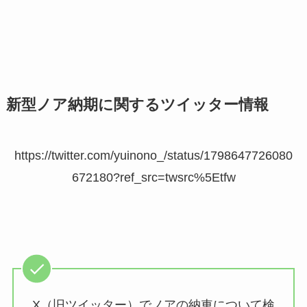
新型ノア納期に関するツイッター情報
https://twitter.com/yuinono_/status/1798647726080
672180?ref_src=twsrc%5Etfw
X（旧ツイッター）でノアの納車について検