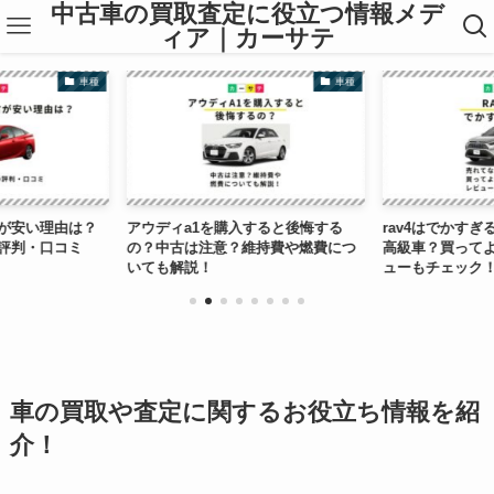
中古車の買取査定に役立つ情報メデ
ィア｜カーサテ
車種
アウディa1を購入すると後悔する
rav4はでかすぎるの？売れてない
の？中古は注意？維持費や燃費につ
高級車？買ってよかったというレ
いても解説！
ューもチェック！
車の買取や査定に関するお役立ち情報を紹
介！